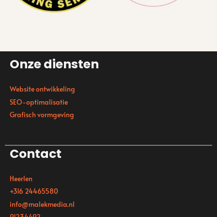
Onze diensten
Website ontwikkeling
SEO-optimalisatie
Grafisch vormgeving
Contact
Heerlen
+316 24465580
info@malekmedia.nl
91234492