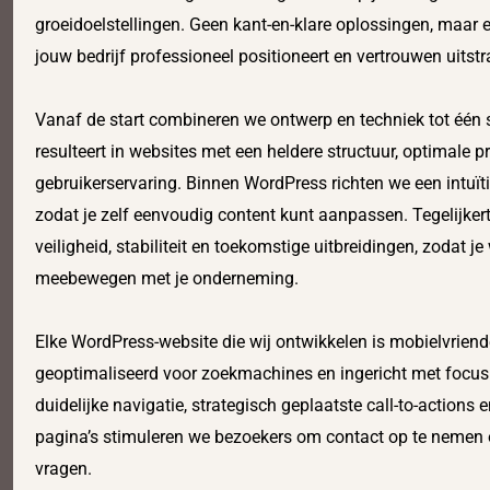
groeidoelstellingen. Geen kant-en-klare oplossingen, maar e
jouw bedrijf professioneel positioneert en vertrouwen uitstra
Vanaf de start combineren we ontwerp en techniek tot één
resulteert in websites met een heldere structuur, optimale p
gebruikerservaring. Binnen WordPress richten we een intuï
zodat je zelf eenvoudig content kunt aanpassen. Tegelijke
veiligheid, stabiliteit en toekomstige uitbreidingen, zodat je w
meebewegen met je onderneming.
Elke WordPress-website die wij ontwikkelen is mobielvriende
geoptimaliseerd voor zoekmachines en ingericht met focus
duidelijke navigatie, strategisch geplaatste call-to-action
pagina’s stimuleren we bezoekers om contact op te nemen o
vragen.