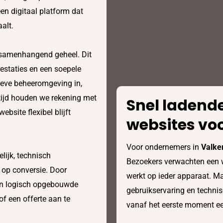
en digitaal platform dat
alt.
 samenhangend geheel. Dit
restaties en een soepele
tieve beheeromgeving in,
rtijd houden we rekening met
Snel ladende
ebsite flexibel blijft
websites vo
Voor ondernemers in
Valke
lijk, technisch
Bezoekers verwachten een we
 op conversie. Door
werkt op ieder apparaat. Ma
s en logisch opgebouwde
gebruikservaring en techni
f een offerte aan te
vanaf het eerste moment een