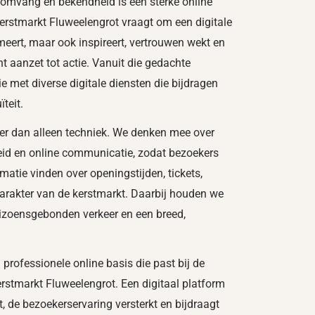
omvang en bekendheid is een sterke online
erstmarkt Fluweelengrot vraagt om een digitale
meert, maar ook inspireert, vertrouwen wekt en
 aanzet tot actie. Vanuit die gedachte
e met diverse digitale diensten die bijdragen
teit.
r dan alleen techniek. We denken mee over
heid en online communicatie, zodat bezoekers
ormatie vinden over openingstijden, tickets,
karakter van de kerstmarkt. Daarbij houden we
eizoensgebonden verkeer en een breed,
n professionele online basis die past bij de
erstmarkt Fluweelengrot. Een digitaal platform
 de bezoekerservaring versterkt en bijdraagt