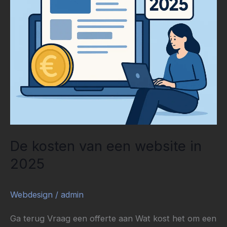
in
2025
De kosten van een website in
2025
Webdesign
/
admin
Ga terug Vraag een offerte aan Wat kost het om een