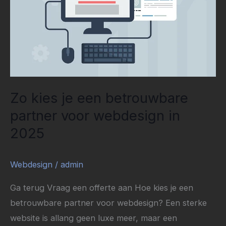
betrouwbare
partner
voor
webdesign
in
2025
Zo kies je een betrouwbare
partner voor webdesign in
2025
Webdesign
/
admin
Ga terug Vraag een offerte aan Hoe kies je een
betrouwbare partner voor webdesign? Een sterke
website is allang geen luxe meer, maar een