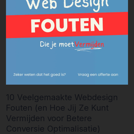
Kunt
Vermijden
voor
Betere
Conversie
Optimalisatie)
10 Veelgemaakte Webdesign
Fouten (en Hoe Jij Ze Kunt
Vermijden voor Betere
Conversie Optimalisatie)