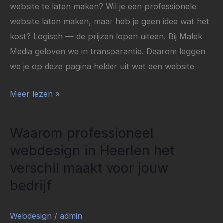
website te laten maken? Wil je een professionele
website laten maken, maar heb je geen idee wat het
kost? Logisch — de prijzen lopen uiteen. Bij Malek
Media geloven we in transparantie. Daarom leggen
we je op deze pagina helder uit wat een website
Meer lezen »
Waarom professioneel
Waarom
professioneel
webdesign in Heerlen het
webdesign
verschil maakt voor jouw
in
bedrijf
Heerlen
het
Webdesign
/
admin
verschil