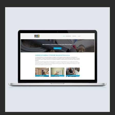
Case:
Nieuwe
website
voor
Schreijen
Installatiebedrijf
(Limburg)