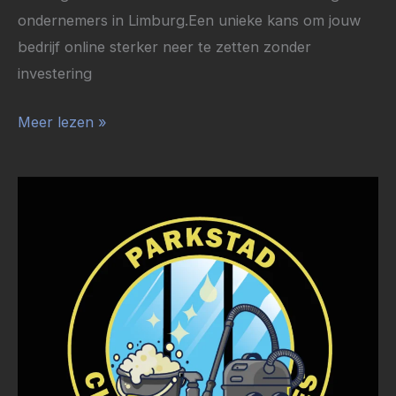
ondernemers in Limburg.Een unieke kans om jouw
bedrijf online sterker neer te zetten zonder
investering
Meer lezen »
Case:
Nieuwe
website
&
logo
voor
Parkstad
Cleaning