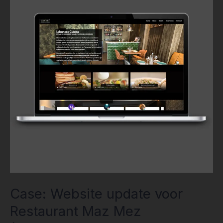
update
voor
Restaurant
Maz
Mez
(Amsterdam)
Case: Website update voor
Restaurant Maz Mez