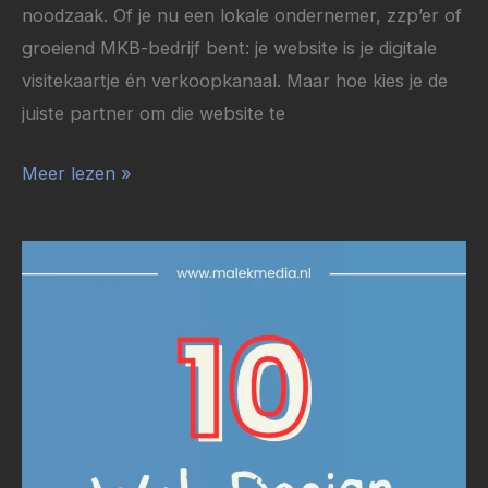
noodzaak. Of je nu een lokale ondernemer, zzp’er of
groeiend MKB-bedrijf bent: je website is je digitale
visitekaartje én verkoopkanaal. Maar hoe kies je de
juiste partner om die website te
Meer lezen »
10
Veelgemaakte
Webdesign
Fouten
(en
Hoe
Jij
Ze